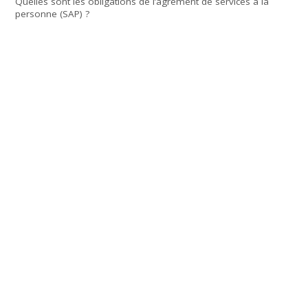
Quelles sont les obligations de l’agrément de services à la
personne (SAP) ?