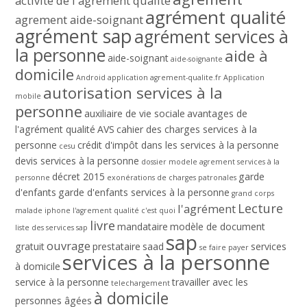
activité de l'agrément qualité
agrément qualité
agrement aide-soignant
agrément sap
agrément services à
la personne
aide à
aide-soignant
aide-soignante
domicile
Android
application agrement-qualite.fr
Application
autorisation services à la
mobile
personne
auxiliaire de vie sociale
avantages de
l'agrément qualité
AVS
cahier des charges services à la
personne
crédit d'impôt dans les services à la personne
cesu
devis services à la personne
dossier modele agrement services à la
décret 2015
garde
personne
exonérations de charges patronales
d'enfants
garde d'enfants services à la personne
grand corps
Lecture
l'agrément
malade
iphone
l'agrement qualité c'est quoi
livre
mandataire
modèle de document
liste des services sap
sap
ouvrage
gratuit
prestataire
saad
services
se faire payer
services à la personne
à domicile
service à la personne
travailler avec les
telechargement
à domicile
personnes âgées