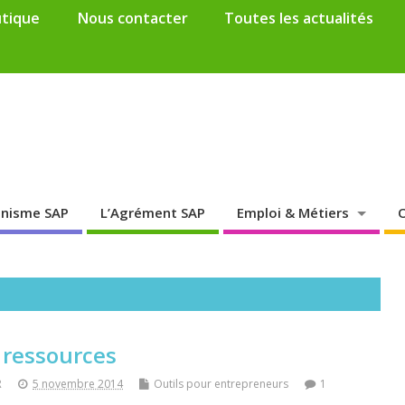
tique
Nous contacter
Toutes les actualités
anisme SAP
L’Agrément SAP
Emploi & Métiers
O
 ressources
R
5 novembre 2014
Outils pour entrepreneurs
1