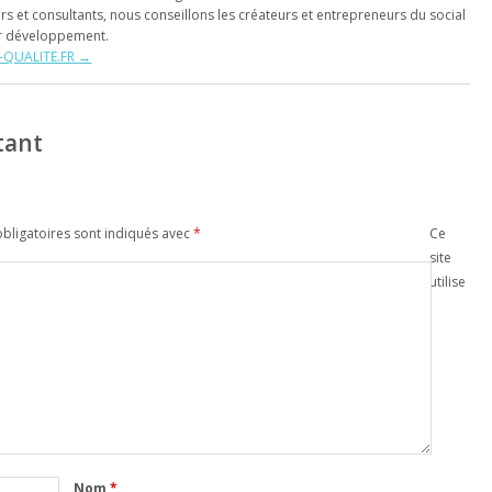
s et consultants, nous conseillons les créateurs et entrepreneurs du social
ur développement.
NT-QUALITE.FR
→
tant
bligatoires sont indiqués avec
*
Ce
site
utilise
Nom
*