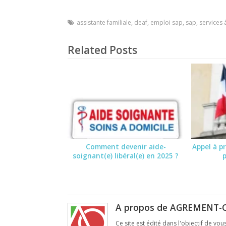
assistante familiale
,
deaf
,
emploi sap
,
sap
,
services 
Related Posts
Comment devenir aide-
Appel à pr
soignant(e) libéral(e) en 2025 ?
A propos de AGREMENT-
Ce site est édité dans l'objectif de vou