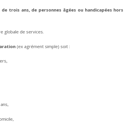
de trois ans, de personnes âgées ou handicapées hors
re globale de services.
laration
(ex agrément simple) soit :
ers,
 ans,
omicile,